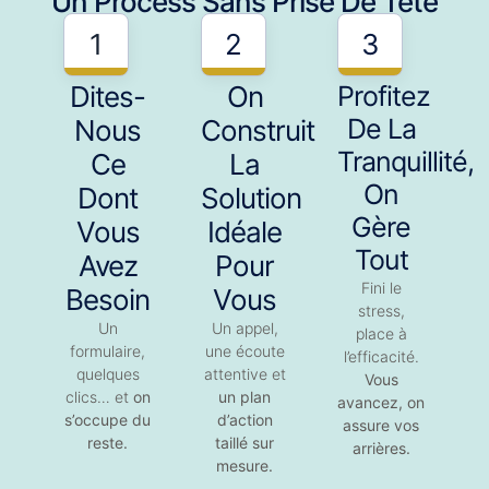
Un Process Sans Prise De Tête
1
2
3
Dites-
On
Profitez
De La
Nous
Construit
Tranquillité,
Ce
La
On
Dont
Solution
Gère
Vous
Idéale
Tout
Avez
Pour
Fini le
Besoin
Vous
stress,
Un
Un appel,
place à
formulaire,
une écoute
l’efficacité.
quelques
attentive et
Vous
clics… et
on
un plan
avancez,
on
s’occupe du
d’action
assure vos
reste.
taillé sur
arrières.
mesure.