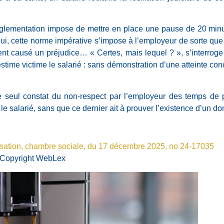
réglementation impose de mettre en place une pause de 20 mi
n lui, cette norme impérative s’impose à l’employeur de sorte qu
t causé un préjudice… « Certes, mais lequel ? », s’interroge 
ime victime le salarié : sans démonstration d’une atteinte concr
…
le seul constat du non-respect par l’employeur des temps de p
le salarié, sans que ce dernier ait à prouver l’existence d’un d
ssation, chambre sociale, du 17 décembre 2025, no 24-17035
Copyright WebLex