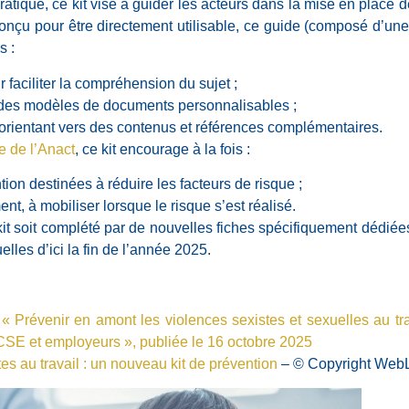
atique, ce kit vise à guider les acteurs dans la mise en place 
Conçu pour être directement utilisable, ce guide (composé d’une
s :
r faciliter la compréhension du sujet ;
c des modèles de documents personnalisables ;
 orientant vers des contenus et références complémentaires.
te de l’Anact
, ce kit encourage à la fois :
on destinées à réduire les facteurs de risque ;
nt, à mobiliser lorsque le risque s’est réalisé.
kit soit complété par de nouvelles fiches spécifiquement dédiée
lles d’ici la fin de l’année 2025.
 : « Prévenir en amont les violences sexistes et sexuelles au tr
 CSE et employeurs », publiée le 16 octobre 2025
es au travail : un nouveau kit de prévention
– © Copyright Web