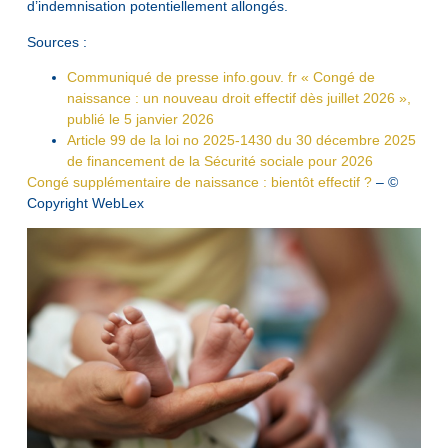
d’indemnisation potentiellement allongés.
Sources :
Communiqué de presse info.gouv. fr « Congé de
naissance : un nouveau droit effectif dès juillet 2026 »,
publié le 5 janvier 2026
Article 99 de la loi no 2025-1430 du 30 décembre 2025
de financement de la Sécurité sociale pour 2026
Congé supplémentaire de naissance : bientôt effectif ?
– ©
Copyright WebLex