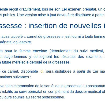
inte reçoit gratuitement, lors de son 1er examen prénatal, un 
rs publics. Une version mise à jour devra être distribuée à part
sesse : insertion de nouvelles 
, aussi appelé « carnet de grossesse », est fourni à toute femm
rénatal obligatoire.
les pour la femme enceinte (déroulement du suivi médical, d
 et sage-femmes y consignent les résultats des examens, a
a future mère et le déroulé de la grossesse.
 ce carnet, disponible
ici
, sera distribuée à partir du 1er m
mations suivantes :
vention et promotion de la santé, de la grossesse au postpartum
elatifs au suivi périnatal en complément du dossier médical obs
oujours soumis au secret professionnel.