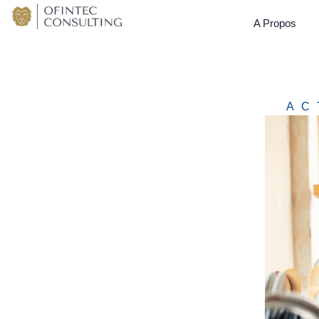
A Propos
AC